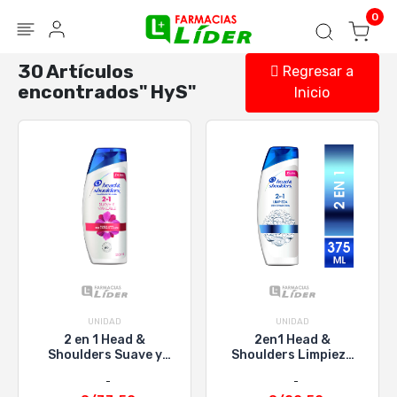
Blog
Seguir mi pedido
Iniciar sesión
0
30 Artículos
Regresar a
encontrados" HyS"
Inicio
UNIDAD
UNIDAD
2 en 1 Head &
2en1 Head &
Shoulders Suave y
Shoulders Limpieza
Manejable - Frasco
Renovadora - Frasco
650 Ml
375 Ml