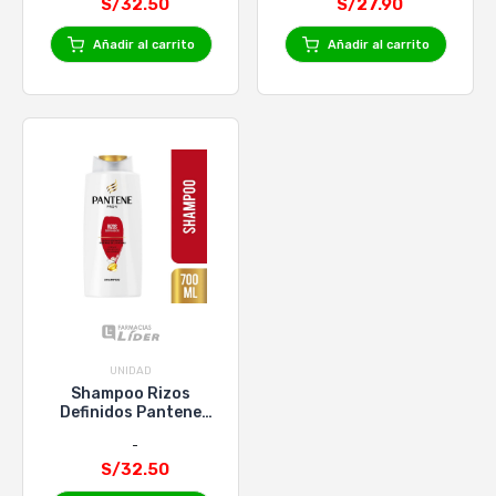
S/32.50
700 ml
S/27.90
Añadir al carrito
Añadir al carrito
UNIDAD
Shampoo Rizos
Definidos Pantene
Pro-V - Frasco 700 Ml
S/32.50