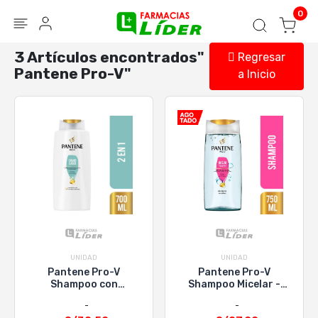
Blog
Seguir mi pedido
Iniciar sesión
0
3 Artículos encontrados"
Regresar
Pantene Pro-V"
a Inicio
UNIDAD
UNIDAD
Pantene Pro-V
Pantene Pro-V
Shampoo con
Shampoo Micelar -
Acondicionador 2 en
750 ml
1 Cuidado Clasico -