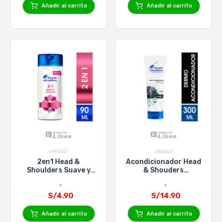
Añadir al carrito
Añadir al carrito
UNIDAD
UNIDAD
2en1 Head &
Acondicionador Head
Shoulders Suave y
& Shouders
Manejable - Frasco
Purificación Capilar
90 Ml
Carbón Activado -
S/4.90
Tubo 300 Ml
S/14.90
Añadir al carrito
Añadir al carrito