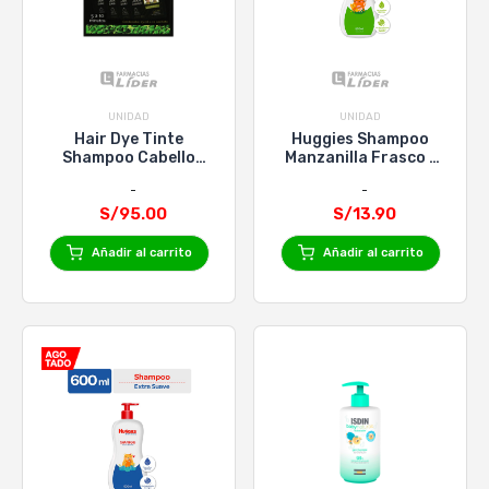
UNIDAD
UNIDAD
Hair Dye Tinte
Huggies Shampoo
Shampoo Cabello
Manzanilla Frasco -
Negro al Instante -
600ml
Caja 10 UN
S/95.00
S/13.90
Añadir al carrito
Añadir al carrito