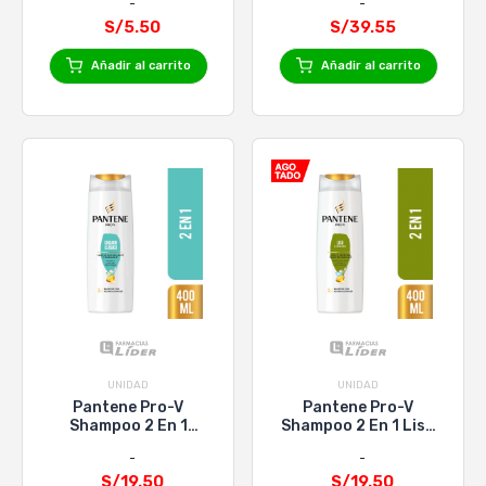
100Ml
1000Ml
S/5.50
S/39.55
Añadir al carrito
Añadir al carrito
UNIDAD
UNIDAD
Pantene Pro-V
Pantene Pro-V
Shampoo 2 En 1
Shampoo 2 En 1 Liso
Cuidado Clasico X
& Sedoso X 400Ml
400Ml
S/19.50
S/19.50