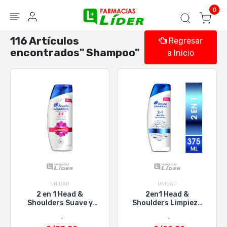
Blog
Seguir mi pedido
Iniciar sesión
0
116 Artículos
Regresar
encontrados" Shampoo"
a Inicio
UNIDAD
UNIDAD
2 en 1 Head &
2en1 Head &
Shoulders Suave y
Shoulders Limpieza
Manejable - Frasco
Renovadora - Frasco
650 Ml
375 Ml