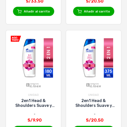
S/33.50
S/20.50
Añadir al carrito
Añadir al carrito
UNIDAD
UNIDAD
2en1 Head &
2en1 Head &
Shoulders Suave y
Shoulders Suave y
Manejable - Frasco
Manejable - Frasco
180 Ml
375 Ml
S/9.90
S/20.50