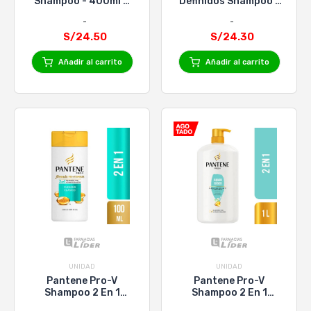
Shampoo - 400ml +
Definidos Shampoo -
Acondicionador -
400ml + Crema para
400ml
Peinar - 300ml
S/24.50
S/24.30
Añadir al carrito
Añadir al carrito
UNIDAD
UNIDAD
Pantene Pro-V
Pantene Pro-V
Shampoo 2 En 1
Shampoo 2 En 1
Cuidado Clasico
Cuidado Clasico X