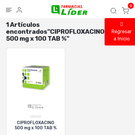
Blog
Seguir mi pedido
Iniciar sesión
0
1 Artículos
encontrados"CIPROFLOXACINO
Regresar
500 mg x 100 TAB %"
a Inicio
UNIDAD
CIPROFLOXACINO
500 mg x 100 TAB %