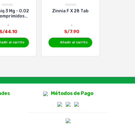
UNIDAD
UNIDAD
iq 3 Mg - 0.02
Zinnia F X 28 Tab
omprimidos
iertos - Caja
28 Un
S/44.10
S/7.90
adir al carrito
Añadir al carrito
ades
Métodos de Pago