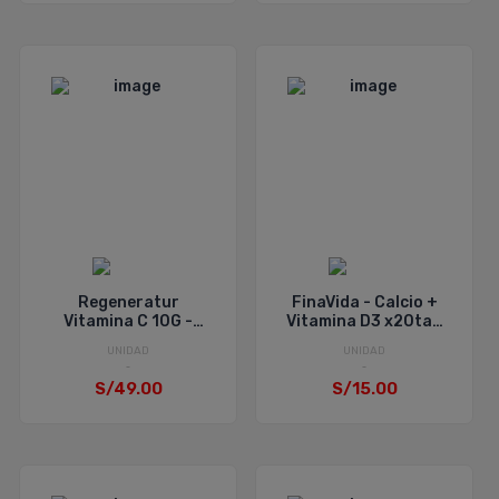
Regeneratur
FinaVida - Calcio +
Vitamina C 10G -
Vitamina D3 x20tab
Frasco 120ML
Efervecentes
UNIDAD
UNIDAD
S/49.00
S/15.00