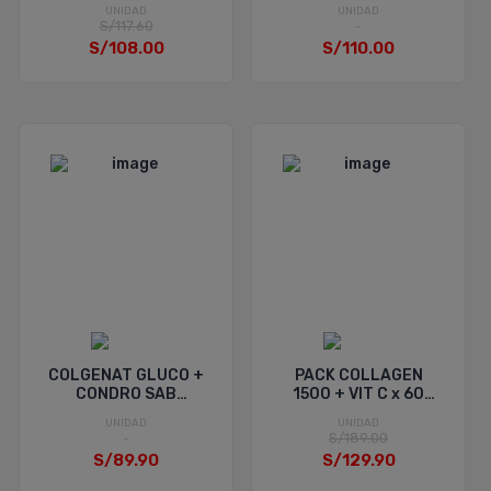
UNIDAD
UNIDAD
S/117.60
S/108.00
S/110.00
COLGENAT GLUCO +
PACK COLLAGEN
CONDRO SAB
1500 + VIT C x 60
NARANJA x 500 GR
CAPSULAS x 2
UNIDAD
UNIDAD
UNIDADES - Mason
S/189.00
Natural
S/89.90
S/129.90