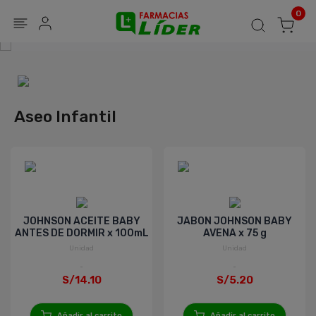
Blog
Seguir mi pedido
Iniciar sesión
0
Aseo Infantil
JOHNSON ACEITE BABY
JABON JOHNSON BABY
ANTES DE DORMIR x 100mL
AVENA x 75 g
Unidad
Unidad
S/14.10
S/5.20
Añadir al carrito
Añadir al carrito