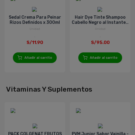
Sedal Crema Para Peinar
Hair Dye Tinte Shampoo
Rizos Definidos x 300ml
Cabello Negro al Instante -
Caja 10 UN
Unidad
Unidad
S/11.90
S/95.00
Añadir al carrito
Añadir al carrito
Vitaminas Y Suplementos
PACK COLGENAT FRUTOS
PVM Junior Sabor Vainilla -