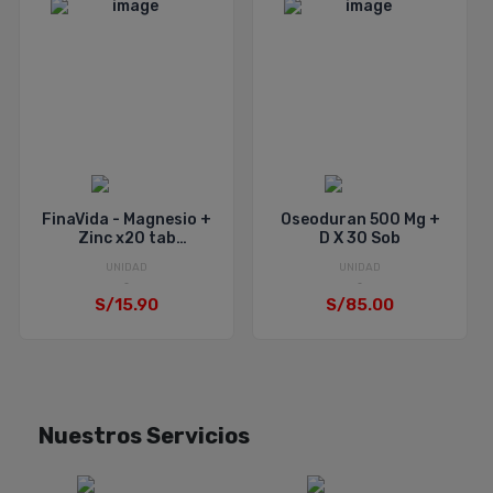
FinaVida - Magnesio +
Oseoduran 500 Mg +
Zinc x20 tab
D X 30 Sob
Efervecentes
UNIDAD
UNIDAD
S/15.90
S/85.00
Nuestros Servicios