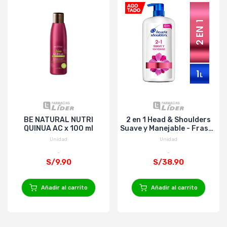
BE NATURAL NUTRI
2 en 1 Head & Shoulders
QUINUA AC x 100 ml
Suave y Manejable - Frasco
1000 Ml
Unidad
Unidad
S/9.90
S/38.90
Añadir al carrito
Añadir al carrito