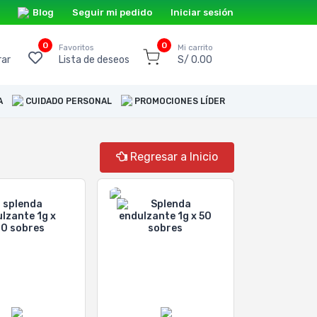
Blog
Seguir mi pedido
Iniciar sesión
0
0
o
Favoritos
Mi carrito
ar
Lista de deseos
S/ 0.00
A
CUIDADO PERSONAL
PROMOCIONES LÍDER
Regresar a Inicio