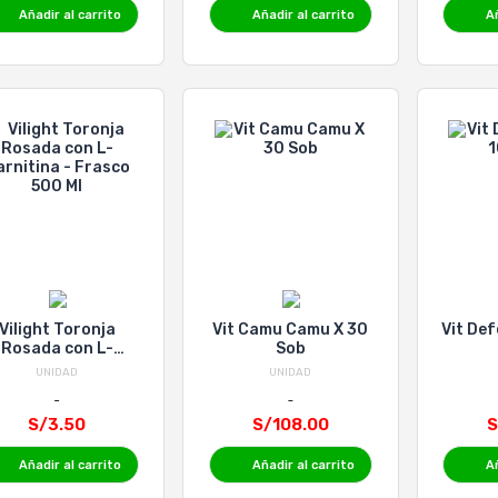
Añadir al carrito
Añadir al carrito
Añ
Vilight Toronja
Vit Camu Camu X 30
Vit Def
Rosada con L-
Sob
arnitina - Frasco
UNIDAD
UNIDAD
500 Ml
S/3.50
S/108.00
S
Añadir al carrito
Añadir al carrito
Añ