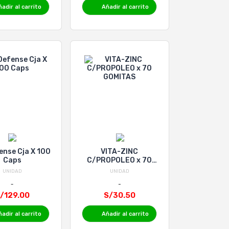
adir al carrito
Añadir al carrito
ense Cja X 100
VITA-ZINC
Caps
C/PROPOLEO x 70
GOMITAS
UNIDAD
UNIDAD
/129.00
S/30.50
adir al carrito
Añadir al carrito