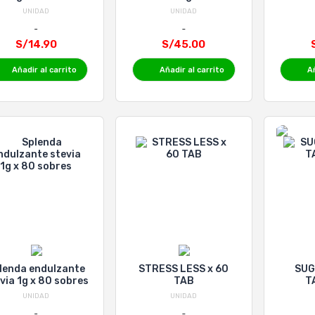
tabletas
sobres
UNIDAD
UNIDAD
S/14.90
S/45.00
Añadir al carrito
Añadir al carrito
Añ
lenda endulzante
STRESS LESS x 60
SUG
via 1g x 80 sobres
TAB
T
UNIDAD
UNIDAD