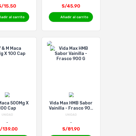
S/15.50
S/45.90
adir al carrito
Añadir al carrito
 Maca 500Mg X
Vida Max HMB Sabor
100 Cap
Vainilla - Frasco 900
G
UNIDAD
UNIDAD
/139.00
S/81.90