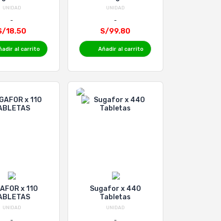
sobres
UNIDAD
UNIDAD
S/18.50
S/99.80
adir al carrito
Añadir al carrito
AFOR x 110
Sugafor x 440
ABLETAS
Tabletas
UNIDAD
UNIDAD