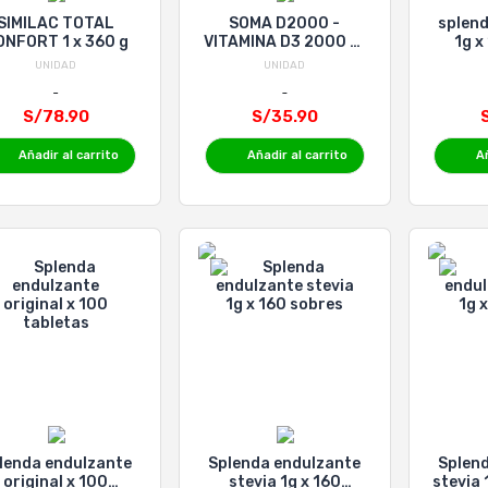
SIMILAC TOTAL
SOMA D2000 -
splen
ONFORT 1 x 360 g
VITAMINA D3 2000 UI
1g x
x 30 TABLETAS
UNIDAD
UNIDAD
S/78.90
S/35.90
Añadir al carrito
Añadir al carrito
Añ
lenda endulzante
Splenda endulzante
Splen
original x 100
stevia 1g x 160
stevia 