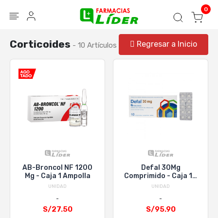
Blog
Seguir mi pedido
Iniciar sesión
0
Corticoides
Regresar a Inicio
- 10 Artículos
AB-Broncol NF 1200
Defal 30Mg
Mg - Caja 1 Ampolla
Comprimido - Caja 10
UN
UNIDAD
UNIDAD
S/27.50
S/95.90