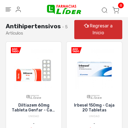
Blog
Seguir mi pedido
Iniciar sesión
0
Antihipertensivos
Regresar a
- 5
Inicio
Artículos
Diltiazem 60mg
Irbesel 150mg - Caja
Tableta Genfar - Caja
20 Tabletas
20 UN
UNIDAD
UNIDAD