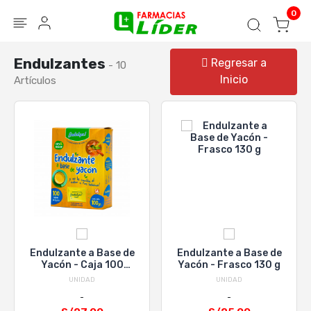
Blog
Seguir mi pedido
Iniciar sesión
0
Endulzantes
Regresar a
- 10
Inicio
Artículos
Endulzante a Base de
Endulzante a Base de
Yacón - Caja 100
Yacón - Frasco 130 g
Sobres
UNIDAD
UNIDAD