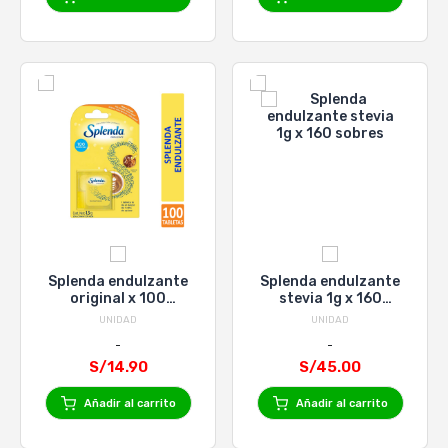
Splenda endulzante
Splenda endulzante
original x 100
stevia 1g x 160
tabletas
sobres
UNIDAD
UNIDAD
S/14.90
S/45.00
Añadir al carrito
Añadir al carrito