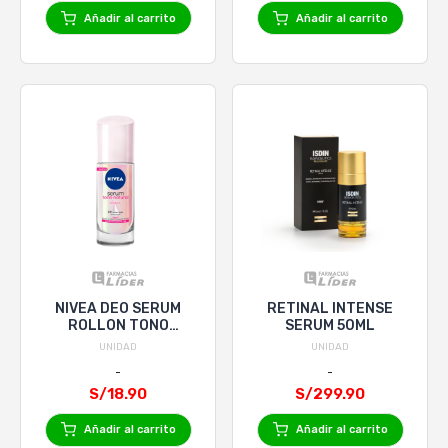
Añadir al carrito
Añadir al carrito
NIVEA DEO SERUM
RETINAL INTENSE
ROLLON TONO
SERUM 50ML
NATURAL CLASSIC x
UNIDAD
UNIDAD
40 m
S/18.90
S/299.90
Añadir al carrito
Añadir al carrito