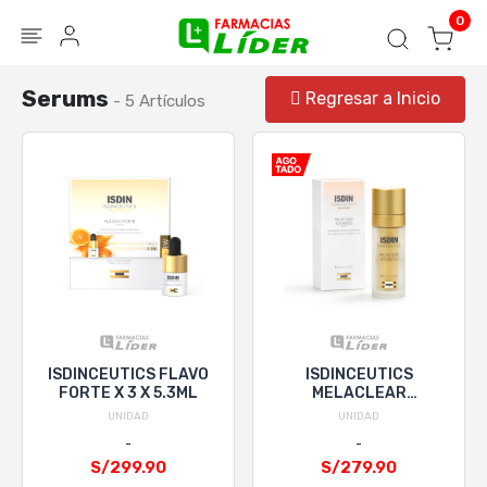
Blog
Seguir mi pedido
Iniciar sesión
0
Serums
Regresar a Inicio
- 5 Artículos
ISDINCEUTICS FLAVO
ISDINCEUTICS
FORTE X 3 X 5.3ML
MELACLEAR
ADVANCE 30ML
UNIDAD
UNIDAD
S/299.90
S/279.90