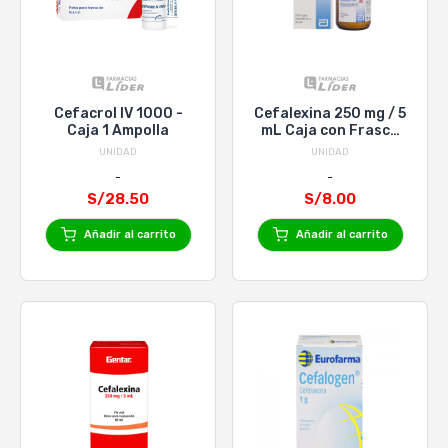
Cefacrol IV 1000 -
Cefalexina 250 mg / 5
Caja 1 Ampolla
mL Caja con Frasco
por 60 mL
UNIDAD
UNIDAD
S/28.50
S/8.00
Añadir al carrito
Añadir al carrito