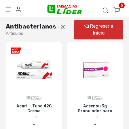
Blog
Seguir mi pedido
Iniciar sesión
0
Antibacterianos
Regresar a
- 20
Inicio
Artículos
Acaril - Tubo 42G
Acecnou 3g
Crema
Granulados para
solución Oral
UNIDAD
UNIDAD