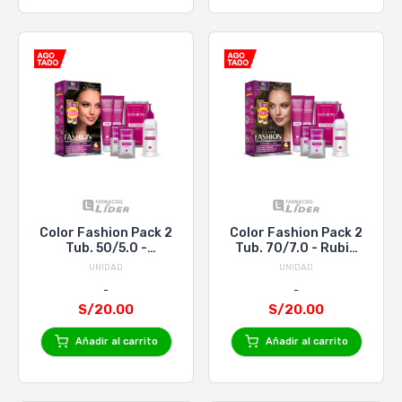
Color Fashion Pack 2
Color Fashion Pack 2
Tub. 50/5.0 -
Tub. 70/7.0 - Rubio
Castaño Claro
Mediano
UNIDAD
UNIDAD
Intenso
S/20.00
S/20.00
Añadir al carrito
Añadir al carrito