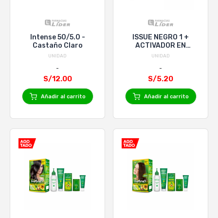
Intense 50/5.0 -
ISSUE NEGRO 1 +
Castaño Claro
ACTIVADOR EN
CREMA x 20 VOL
UNIDAD
UNIDAD
SACHET
S/12.00
S/5.20
Añadir al carrito
Añadir al carrito