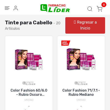
Blog
Seguir mi pedido
Iniciar sesión
0
Tinte para Cabello
Regresar a
- 20
Inicio
Artículos
Color Fashion 60/6.0
Color Fashion 71/7.1 -
- Rubio Oscuro
Rubio Mediano
Intenso
UNIDAD
UNIDAD