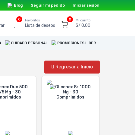
Blog
Seguir mi pedido
Iniciar sesión
0
0
o
Favoritos
Mi carrito
ar
Lista de deseos
S/ 0.00
A
CUIDADO PERSONAL
PROMOCIONES LÍDER
Regresar a Inicio