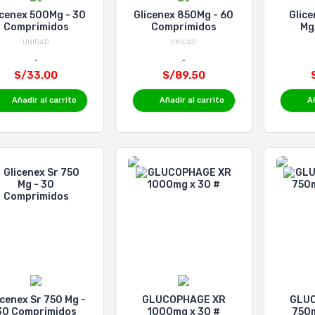
icenex 500Mg - 30
Glicenex 850Mg - 60
Glic
Comprimidos
Comprimidos
Mg/5
Co
UNIDAD
UNIDAD
S/33.00
S/89.50
Añadir al carrito
Añadir al carrito
Añ
icenex Sr 750 Mg -
GLUCOPHAGE XR
GLU
30 Comprimidos
1000mg x 30 #
750m