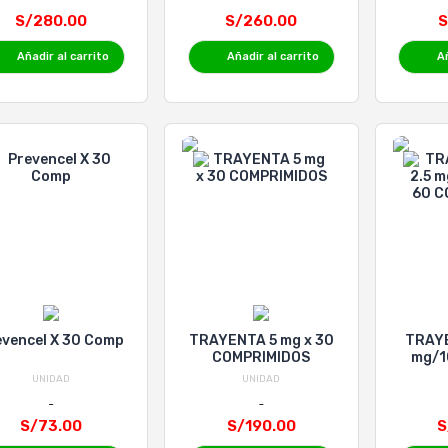
S/280.00
S/260.00
S
Añadir al carrito
Añadir al carrito
Añ
evencel X 30 Comp
TRAYENTA 5 mg x 30
TRAYE
COMPRIMIDOS
mg/1
CO
UNIDAD
UNIDAD
S/73.00
S/190.00
S