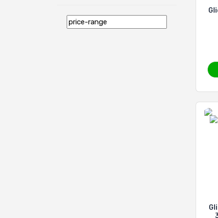
Gl
Gl