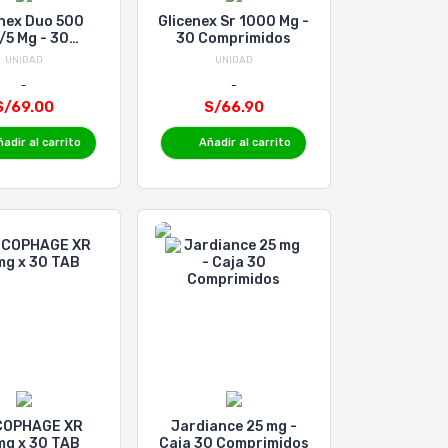
enex Duo 500
Glicenex Sr 1000 Mg -
 Mg - 30
30 Comprimidos
mprimidos
UNIDAD
UNIDAD
S/69.00
S/66.90
adir al carrito
Añadir al carrito
COPHAGE XR
Jardiance 25 mg -
g x 30 TAB
Caja 30 Comprimidos