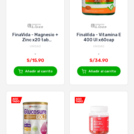
FinaVida - Magnesio +
FinaVida - Vitamina E
Zinc x20 tab
400 UI x60cap
Efervecentes
UNIDAD
UNIDAD
S/15.90
S/34.90
Añadir al carrito
Añadir al carrito