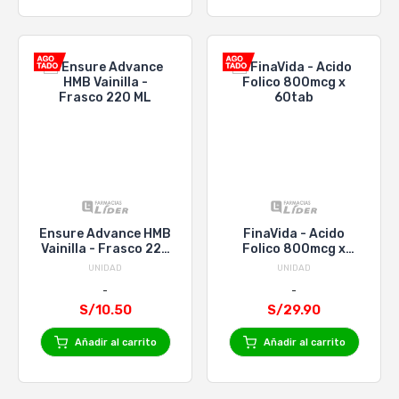
Ensure Advance HMB
FinaVida - Acido
Vainilla - Frasco 220
Folico 800mcg x
ML
60tab
UNIDAD
UNIDAD
S/10.50
S/29.90
Añadir al carrito
Añadir al carrito