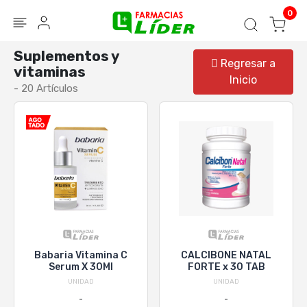
Blog
Seguir mi pedido
Iniciar sesión
0
Suplementos y
Regresar a
vitaminas
Inicio
- 20 Artículos
Babaria Vitamina C
CALCIBONE NATAL
Serum X 30Ml
FORTE x 30 TAB
UNIDAD
UNIDAD