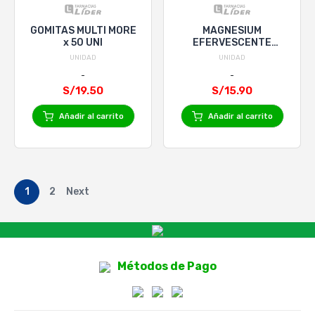
GOMITAS MULTI MORE
MAGNESIUM
x 50 UNI
EFERVESCENTE
200MG (KRUGER) X
UNIDAD
UNIDAD
20 TAB
S/19.50
S/15.90
Añadir al carrito
Añadir al carrito
1
2
Next
Métodos de Pago