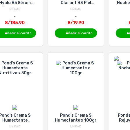
Hyalu B5 Sérum
Clarant B3 Piel
Noche
iarrugas - Frasco
Normal a Grasa x
UNIDAD
UNIDAD
30 Ml
100gr
S/185.90
S/19.90
Añadir al carrito
Añadir al carrito
Añ
Pond's Crema S
Pond's Crema S
Ponds
Humectante
Humectante x 100gr
Reju
Nutritiva x 50gr
UNIDAD
UNIDAD