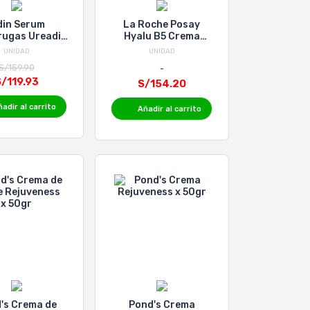
din Serum
La Roche Posay
rugas Ureadin
Hyalu B5 Crema
- Frasco 30 Ml
Tratamiento de
UNIDAD
UNIDAD
Relleno Anti-Arrugas
S/159.90
- Tubo 40 Ml
/119.93
S/154.20
adir al carrito
Añadir al carrito
's Crema de
Pond's Crema