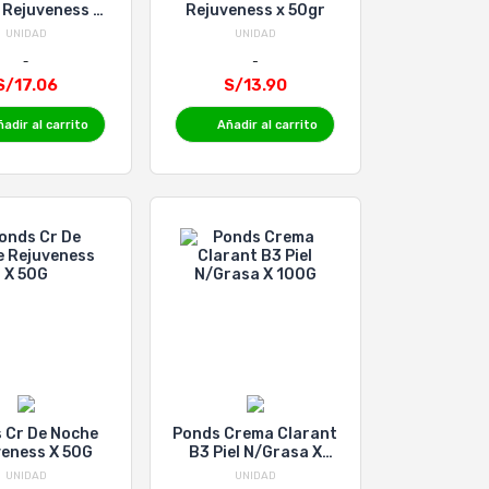
 Rejuveness x
Rejuveness x 50gr
50gr
UNIDAD
UNIDAD
S/17.06
S/13.90
adir al carrito
Añadir al carrito
 Cr De Noche
Ponds Crema Clarant
veness X 50G
B3 Piel N/Grasa X
100G
UNIDAD
UNIDAD