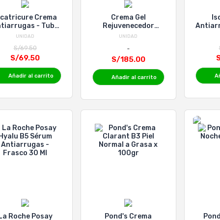
icatricure Crema
Crema Gel
Is
tiarrugas - Tubo
Rejuvenecedor
Antiar
60 G
Sesderma Factor G
Fusión 
UNIDAD
UNIDAD
Renew - Frasco 50 Ml
S/69.50
S/69.50
S
S/185.00
Añadir al carrito
Añ
Añadir al carrito
La Roche Posay
Pond's Crema
Pond