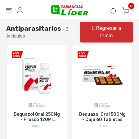
Blog
Seguir mi pedido
Iniciar sesión
0
Antiparasitarios
Regresar a
- 3
Inicio
Artículos
Dequazol Oral 250Mg
Dequazol Oral 500Mg
- Frasco 120Ml
- Caja 60 Tabletas
Suspensión Oral
UNIDAD
UNIDAD