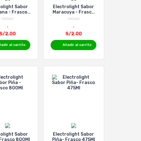
rolight Sabor
Electrolight Sabor
na - Frasco
Maracuya - Frasco
475 Ml
475Ml
UNIDAD
UNIDAD
S/2.00
S/2.00
adir al carrito
Añadir al carrito
rolight Sabor
Electrolight Sabor
 Frasco 800Ml
Piña- Frasco 475Ml