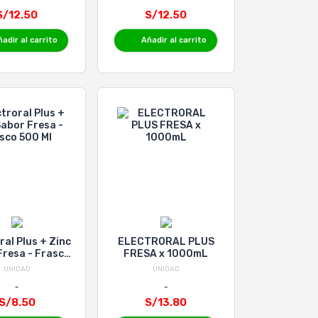
S/12.50
S/12.50
adir al carrito
Añadir al carrito
ral Plus + Zinc
ELECTRORAL PLUS
Fresa - Frasco
FRESA x 1000mL
500 Ml
UNIDAD
UNIDAD
S/8.50
S/13.80