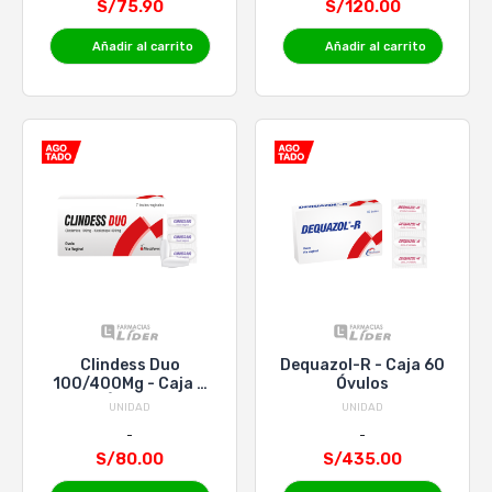
S/75.90
S/120.00
Añadir al carrito
Añadir al carrito
Clindess Duo
Dequazol-R - Caja 60
100/400Mg - Caja 7
Óvulos
Óvulos
UNIDAD
UNIDAD
S/80.00
S/435.00