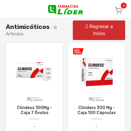
Blog
Seguir mi pedido
Iniciar sesión
0
Antimicóticos
Regresar a
- 8
Inicio
Artículos
Clindess 100Mg -
Clindess 300 Mg -
Caja 7 Óvulos
Caja 100 Cápsulas
UNIDAD
UNIDAD