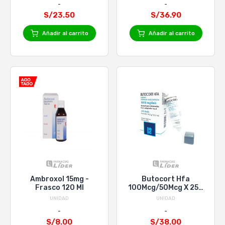
S/23.50
S/36.90
Añadir al carrito
Añadir al carrito
Ambroxol 15mg -
Butocort Hfa
Frasco 120 Ml
100Mcg/50Mcg X 250
Dosis
UNIDAD
UNIDAD
S/8.00
S/38.00