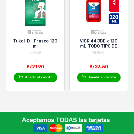
Tukol-D - Frasco 120
VICK 44 JBE x 120
ml
mL-TODO TIPO DE
TOS
UNIDAD
UNIDAD
S/21.90
S/23.50
Añadir al carrito
Añadir al carrito