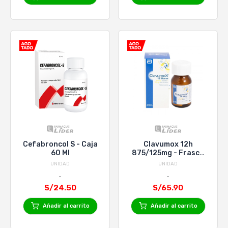
Cefabroncol S - Caja
Clavumox 12h
60 Ml
875/125mg - Frasco
14 Tabletas
UNIDAD
UNIDAD
Recubiertas
S/24.50
S/65.90
Añadir al carrito
Añadir al carrito