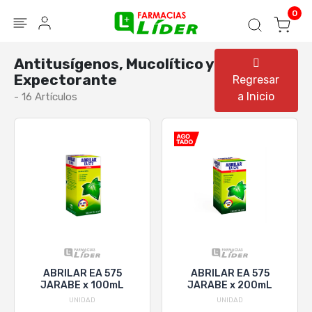
Blog
Seguir mi pedido
Iniciar sesión
0
Antitusígenos, Mucolítico y
Expectorante
Regresar
a Inicio
- 16 Artículos
ABRILAR EA 575
ABRILAR EA 575
JARABE x 100mL
JARABE x 200mL
UNIDAD
UNIDAD