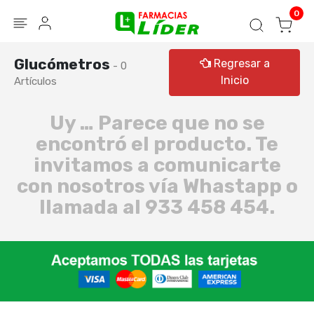
Blog
Seguir mi pedido
Iniciar sesión
0
Glucómetros
Regresar a
- 0
Inicio
Artículos
Uy … Parece que no se
encontró el producto. Te
invitamos a comunicarte
con nosotros vía Whastapp o
llamada al 933 458 454.