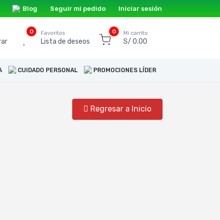
Blog
Seguir mi pedido
Iniciar sesión
0
0
o
Favoritos
Mi carrito
ar
Lista de deseos
S/ 0.00
A
CUIDADO PERSONAL
PROMOCIONES LÍDER
Regresar a Inicio