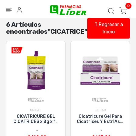
Blog
Seguir mi pedido
Iniciar sesión
0
6 Artículos
Regresar a
encontrados"CICATRICE"
Inicio
UNIDAD
UNIDAD
CICATRICURE GEL
Cicatricure Gel Para
CICATRICES x 8g x 12
Cicatrices Y EstrÍAs X
SACHET
30G