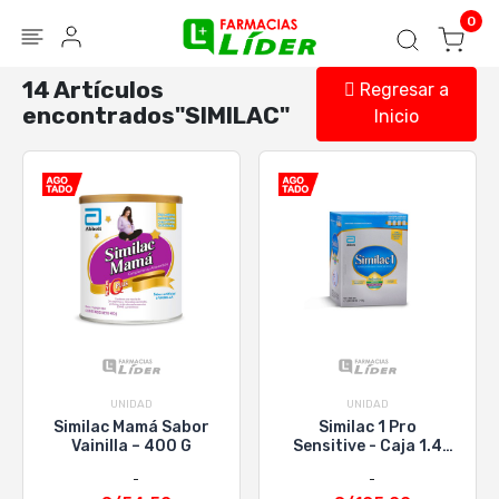
Blog
Seguir mi pedido
Iniciar sesión
0
14 Artículos
Regresar a
encontrados"SIMILAC"
Inicio
UNIDAD
UNIDAD
Similac Mamá Sabor
Similac 1 Pro
Vainilla – 400 G
Sensitive - Caja 1.4
KG