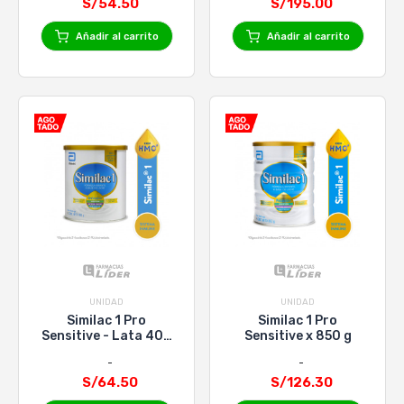
S/54.50
S/195.00
Añadir al carrito
Añadir al carrito
UNIDAD
UNIDAD
Similac 1 Pro
Similac 1 Pro
Sensitive - Lata 400
Sensitive x 850 g
g
S/64.50
S/126.30