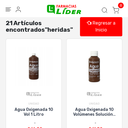
Blog
Seguir mi pedido
Iniciar sesión
0
21 Artículos
Regresar a
encontrados"heridas"
Inicio
UNIDAD
UNIDAD
Agua Oxigenada 10
Agua Oxigenada 10
Vol 1 Litro
Volúmenes Solución -
Frasco 120 ML