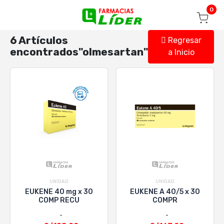
Blog
Seguir mi pedido
Iniciar sesión
0
6 Artículos
Regresar
encontrados"olmesartan"
a Inicio
UNIDAD
UNIDAD
EUKENE 40 mg x 30
EUKENE A 40/5 x 30
COMP RECU
COMPR