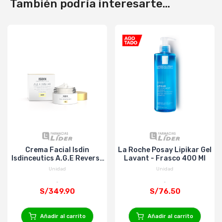
También podría interesarte...
Crema Facial Isdin
La Roche Posay Lipikar Gel
Isdinceutics A.G.E Reverse
Lavant - Frasco 400 Ml
Day - Pote 50 Ml
Unidad
Unidad
S/349.90
S/76.50
Añadir al carrito
Añadir al carrito