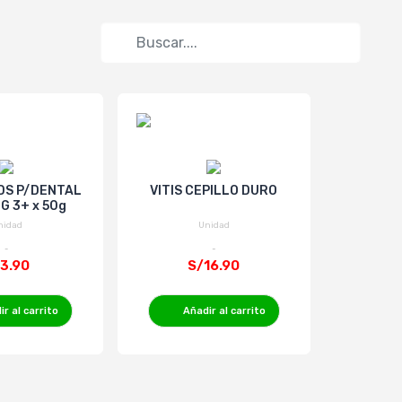
IDS P/DENTAL
VITIS CEPILLO DURO
Vitis Pas
G 3+ x 50g
nidad
Unidad
3.90
S/16.90
S
r al carrito
Añadir al carrito
Añ