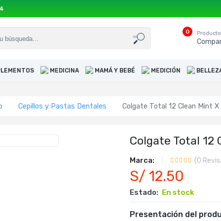
54
0
Product
Compar
UPLEMENTOS
MEDICINA
MAMÁ Y BEBÉ
MEDICIÓN
BELLEZ
o
Cepillos y Pastas Dentales
Colgate Total 12 Clean Mint X
Colgate Total 12 
Marca:
(
0
Revis
S/ 12.50
Estado:
En stock
Presentación del produ