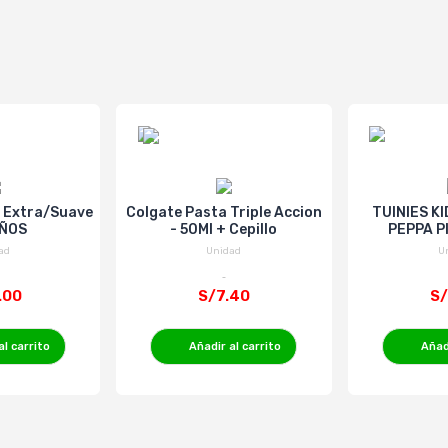
o Extra/Suave
Colgate Pasta Triple Accion
TUINIES K
AÑOS
- 50Ml + Cepillo
PEPPA PI
ad
Unidad
U
.00
S/7.40
S/
al carrito
Añadir al carrito
Añadi