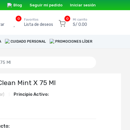
Blog
Seguir mi pedido
Iniciar sesión
0
0
o
Favoritos
Mi carrito
ar
Lista de deseos
S/ 0.00
A
CUIDADO PERSONAL
PROMOCIONES LÍDER
 75 Ml
Clean Mint X 75 Ml
Principio Activo:
ar)
cto: