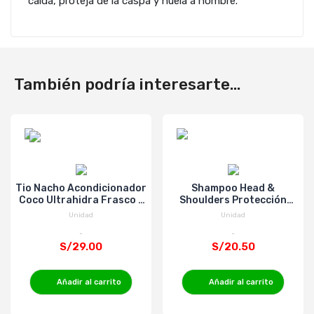
caída, proteja de la caspa y huela a hombre.
También podría interesarte...
Tio Nacho Acondicionador
Shampoo Head &
Coco Ultrahidra Frasco -
Shoulders Protección
415 ml
Caída - Frasco 375 Ml
Unidad
Unidad
S/29.00
S/20.50
Añadir al carrito
Añadir al carrito