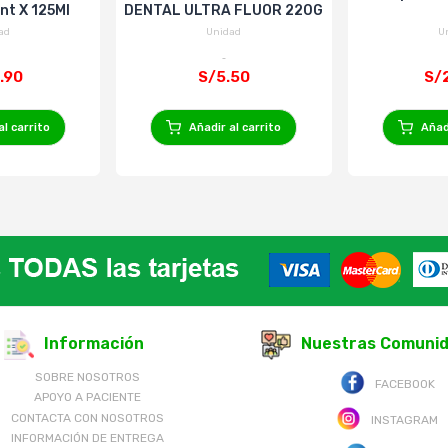
ant X 125Ml
DENTAL ULTRA FLUOR 220G
ad
Unidad
U
.90
S/5.50
S/
al carrito
Añadir al carrito
Añadi
Información
Nuestras Comuni
SOBRE NOSOTROS
FACEBOOK
APOYO A PACIENTE
CONTACTA CON NOSOTROS
INSTAGRAM
INFORMACIÓN DE ENTREGA