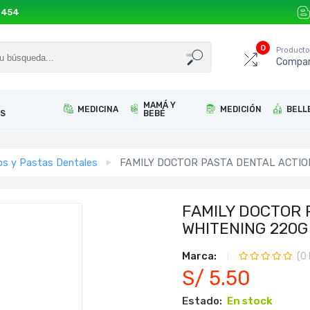
 454
0
Product
Compar
MAMÁ Y
MEDICINA
MEDICIÓN
BELL
S
BEBÉ
los y Pastas Dentales
FAMILY DOCTOR PASTA DENTAL ACTIO
FAMILY DOCTOR 
WHITENING 220G
Marca:
(
0
S/ 5.50
Estado:
En stock