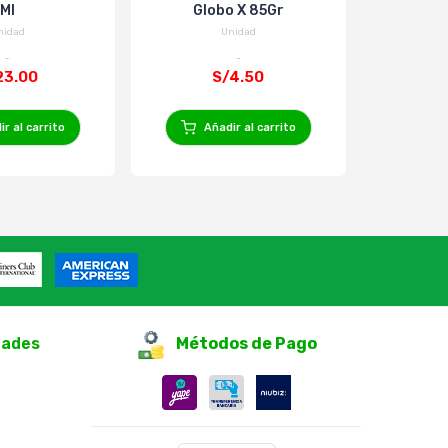
Ml
Globo X 85Gr
Extra B
nidad
Unidad
23.00
S/4.50
r al carrito
Añadir al carrito
Añ
dades
Métodos de Pago