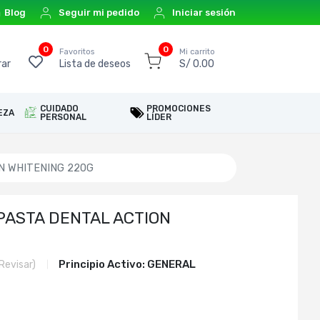
Blog
Seguir mi pedido
Iniciar sesión
0
0
o
Favoritos
Mi carrito
ar
Lista de deseos
S/ 0.00
CUIDADO
PROMOCIONES
EZA
PERSONAL
LÍDER
N WHITENING 220G
PASTA DENTAL ACTION
Principio Activo:
GENERAL
Revisar)