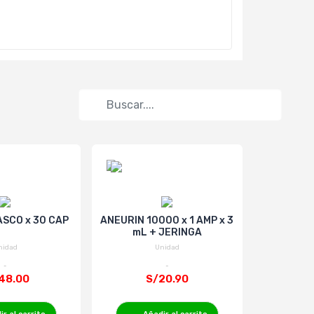
SCO x 30 CAP
ANEURIN 10000 x 1 AMP x 3
INFAVIT H
mL + JERINGA
nidad
Unidad
48.00
S/20.90
S