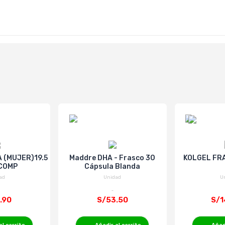
 (MUJER)19.5
Maddre DHA - Frasco 30
KOLGEL FRA
 COMP
Cápsula Blanda
ad
Unidad
U
.90
S/53.50
S/1