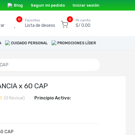
Blog
Seguir mi pedido
Iniciar sesión
0
0
o
Favoritos
Mi carrito
ar
Lista de deseos
S/ 0.00
A
CUIDADO PERSONAL
PROMOCIONES LÍDER
 CAP
NCIA x 60 CAP
Principio Activo:
(
0
Revisar)
60 CAP