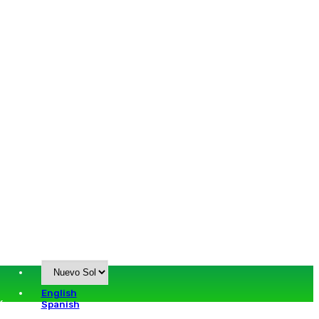
English
ión
Spanish