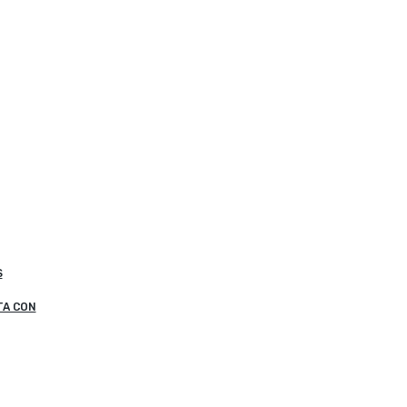
S
TA CON