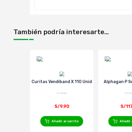
También podría interesarte...
Curitas Vendiband X 110 Unid
Alphagan P Sol
Unidad
Unid
S/9.90
S/11
Añadir al carrito
Añadir 