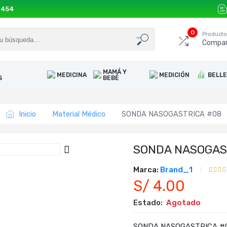
 454
0
Product
Compar
MAMÁ Y
MEDICINA
MEDICIÓN
BELL
S
BEBÉ
Inicio
Material Médico
SONDA NASOGASTRICA #08
SONDA NASOGAS
Marca:
Brand_1
S/ 4.00
Estado:
Agotado
SONDA NASOGASTRICA #