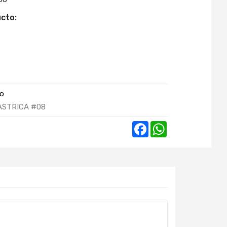
cto:
co
STRICA #08
Facebook
WhatsApp