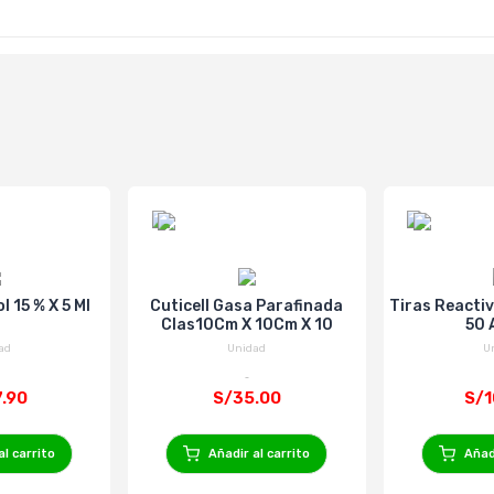
 15 % X 5 Ml
Cuticell Gasa Parafinada
Tiras Reacti
Clas10Cm X 10Cm X 10
50 
ad
Unidad
U
7.90
S/35.00
S/1
al carrito
Añadir al carrito
Añadi