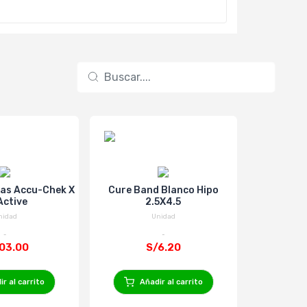
vas Accu-Chek X
Cure Band Blanco Hipo
Active
2.5X4.5
nidad
Unidad
03.00
S/6.20
r al carrito
Añadir al carrito
Añ