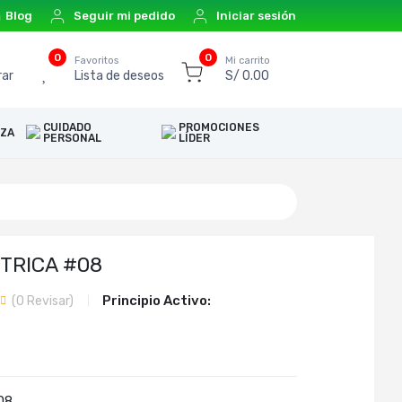
Blog
Seguir mi pedido
Iniciar sesión
0
0
o
Favoritos
Mi carrito
ar
Lista de deseos
S/ 0.00
CUIDADO
PROMOCIONES
EZA
PERSONAL
LÍDER
TRICA #08
Principio Activo:
(
0
Revisar)
08