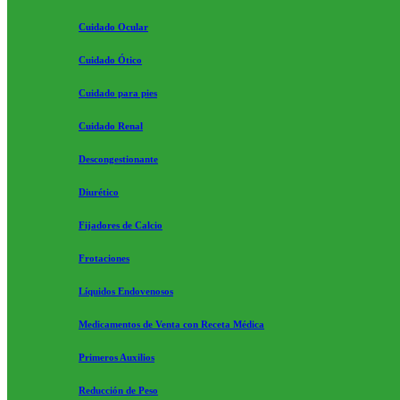
Cuidado Ocular
Cuidado Ótico
Cuidado para pies
Cuidado Renal
Descongestionante
Diurético
Fijadores de Calcio
Frotaciones
Líquidos Endovenosos
Medicamentos de Venta con Receta Médica
Primeros Auxilios
Reducción de Peso