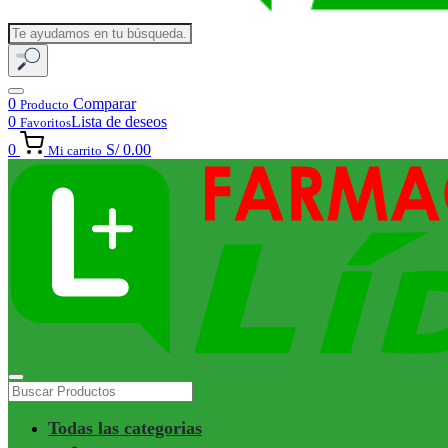
0
Comparar
Producto
0
Lista de deseos
Favoritos
0
S/ 0.00
Mi carrito
Todas las categorias