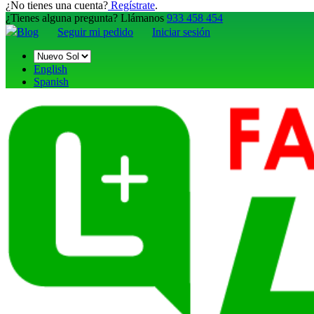
¿No tienes una cuenta?
Regístrate
.
¿Tienes alguna pregunta? Llámanos
933 458 454
Blog
Seguir mi pedido
Iniciar sesión
English
Spanish