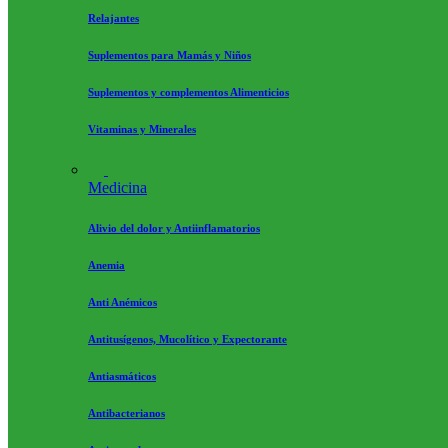
Relajantes
Suplementos para Mamás y Niños
Suplementos y complementos Alimenticios
Vitaminas y Minerales
Medicina
Alivio del dolor y Antiinflamatorios
Anemia
Anti Anémicos
Antitusígenos, Mucolítico y Expectorante
Antiasmáticos
Antibacterianos