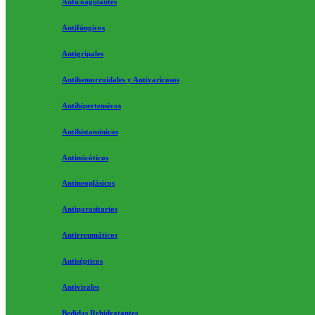
Anticoagulantes
Antifúngicos
Antigripales
Antihemorroidales y Antivaricosos
Antihipertensivos
Antihistamínicos
Antimicóticos
Antineoplásicos
Antiparasitarios
Antirreumáticos
Antisépticos
Antivirales
Bedidas Rehidratantes