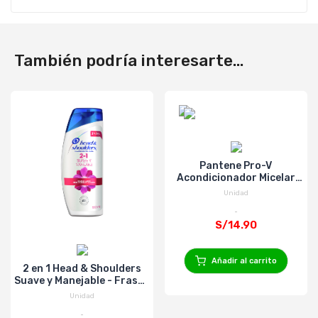
También podría interesarte...
Pantene Pro-V
Acondicionador Micelar
400Ml
Unidad
S/14.90
Añadir al carrito
2 en 1 Head & Shoulders
Suave y Manejable - Frasco
650 Ml
Unidad