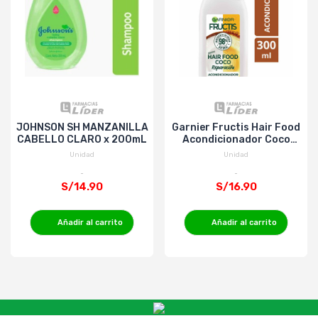
JOHNSON SH MANZANILLA
Garnier Fructis Hair Food
CABELLO CLARO x 200mL
Acondicionador Coco
300ml
Unidad
Unidad
S/14.90
S/16.90
Añadir al carrito
Añadir al carrito