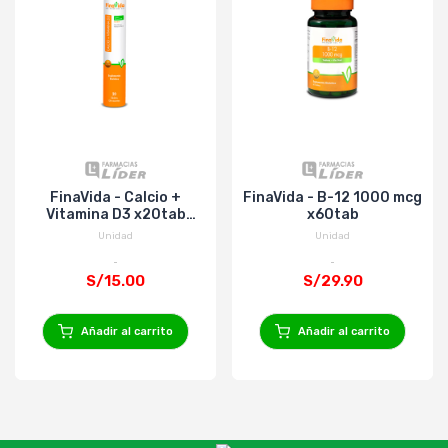
FinaVida - Calcio +
FinaVida - B-12 1000 mcg
Vitamina D3 x20tab
x60tab
Efervecentes
Unidad
Unidad
S/15.00
S/29.90
Añadir al carrito
Añadir al carrito