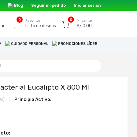
Blog
Seguir mi pedido
Iniciar sesión
0
0
o
Favoritos
Mi carrito
ar
Lista de deseos
S/ 0.00
A
CUIDADO PERSONAL
PROMOCIONES LÍDER
l
acterial Eucalipto X 800 Ml
Principio Activo:
ar)
cto: