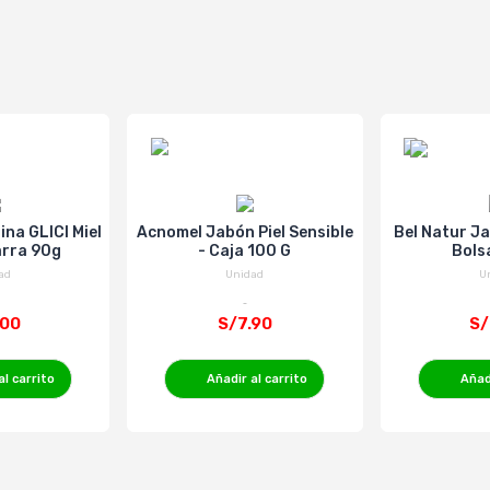
ina GLICI Miel
Acnomel Jabón Piel Sensible
Bel Natur Ja
arra 90g
- Caja 100 G
Bols
ad
Unidad
U
.00
S/7.90
S/
al carrito
Añadir al carrito
Añadi