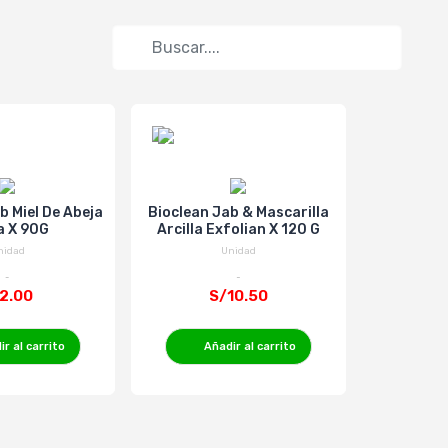
b Miel De Abeja
Bioclean Jab & Mascarilla
Jabón de
a X 90G
Arcilla Exfolian X 120 G
Antibacter
nidad
Unidad
2.00
S/10.50
r al carrito
Añadir al carrito
Añ