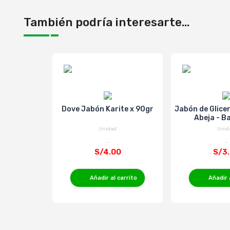
También podría interesarte...
Dove Jabón Karite x 90gr
Jabón de Glicer
Abeja - B
Unidad
Unid
S/4.00
S/3
Añadir al carrito
Añadir 