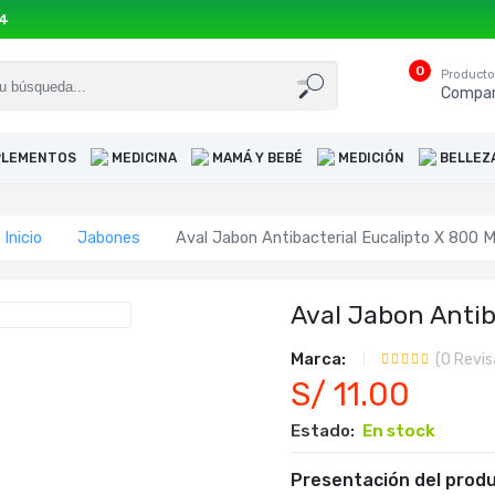
54
0
Product
Compar
UPLEMENTOS
MEDICINA
MAMÁ Y BEBÉ
MEDICIÓN
BELLEZ
Inicio
Jabones
Aval Jabon Antibacterial Eucalipto X 800 M
Aval Jabon Antib
Marca:
(
0
Revis
S/ 11.00
Estado:
En stock
Presentación del produ