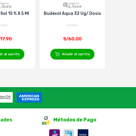
Sol 15 % X 5 Ml
Budexol Aqua 32 Ug/ Dosis
Cuticell 
Clas10C
nidad
Unidad
17.90
S/60.00
S
r al carrito
Añadir al carrito
Añ
dades
Métodos de Pago