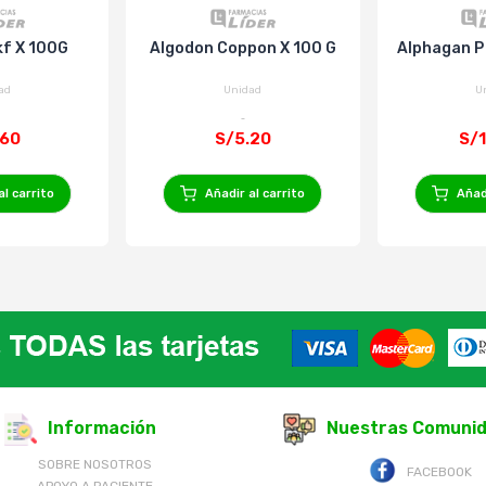
kf X 100G
Algodon Coppon X 100 G
Alphagan P 
ad
Unidad
U
.60
S/5.20
S/1
al carrito
Añadir al carrito
Añadi
Información
Nuestras Comuni
SOBRE NOSOTROS
FACEBOOK