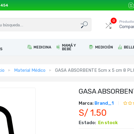
 454
0
Product
Compar
MAMÁ Y
MEDICINA
MEDICIÓN
BELL
S
BEBÉ
cio
Material Médico
GASA ABSORBENTE 5cm x 5 cm 8 PL
GASA ABSORBENT
Marca:
Brand_1
S/ 1.50
Estado:
En stock