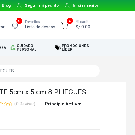
Blog
Seguir mi pedido
Iniciar sesión
0
0
o
Favoritos
Mi carrito
ar
Lista de deseos
S/ 0.00
CUIDADO
PROMOCIONES
EZA
PERSONAL
LÍDER
IEGUES
E 5cm x 5 cm 8 PLIEGUES
Principio Activo:
(
0
Revisar)