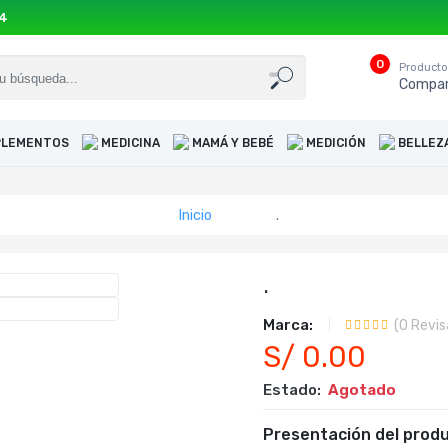
54
0
Product
Compar
UPLEMENTOS
MEDICINA
MAMÁ Y BEBÉ
MEDICIÓN
BELLEZ
Inicio
.
.
Marca:
(
0
Revis
S/ 0.00
Estado:
Agotado
Presentación del produ