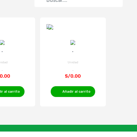
.
.
nidad
Unidad
0.00
S/0.00
r al carrito
Añadir al carrito
Añ