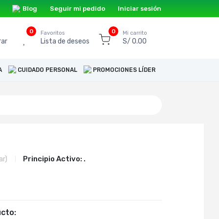
Blog
Seguir mi pedido
Iniciar sesión
0
0
o
Favoritos
Mi carrito
ar
Lista de deseos
S/ 0.00
A
CUIDADO PERSONAL
PROMOCIONES LÍDER
Principio Activo:
.
ar)
cto: