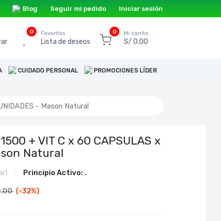
Blog
Seguir mi pedido
Iniciar sesión
0
0
o
Favoritos
Mi carrito
ar
Lista de deseos
S/ 0.00
A
CUIDADO PERSONAL
PROMOCIONES LÍDER
UNIDADES - Mason Natural
500 + VIT C x 60 CAPSULAS x
son Natural
Principio Activo:
.
ar)
9.00
(-
32
%)