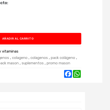
cto:
AÑADIR AL CARRITO
 vitaminas
genos
,
colageno
,
colagenos
,
pack colágeno
,
pack mason
,
suplementos
,
promo mason
Facebook
WhatsApp