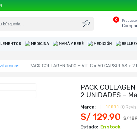
54
0
Product
Compar
UPLEMENTOS
MEDICINA
MAMÁ Y BEBÉ
MEDICIÓN
BELLEZ
vitaminas
PACK COLLAGEN 1500 + VIT C x 60 CAPSULAS x 2 
PACK COLLAGEN 1
2 UNIDADES - Ma
Marca:
(
0
Revis
S/ 129.90
S/ 18
Estado:
En stock