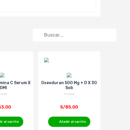
mina C Serum X
Oseoduran 500 Mg + D X 30
COLGENAT 
0Ml
Sob
SAB NAR
nidad
Unidad
33.00
S/85.00
r al carrito
Añadir al carrito
Añ