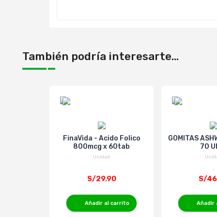
También podría interesarte...
FinaVida - Acido Folico
GOMITAS ASH
800mcg x 60tab
70 U
Unidad
Unid
S/29.90
S/46
Añadir al carrito
Añadir 