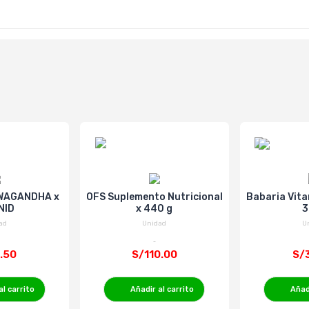
WAGANDHA x
OFS Suplemento Nutricional
Babaria Vita
NID
x 440 g
3
ad
Unidad
U
.50
S/110.00
S/
al carrito
Añadir al carrito
Añadi