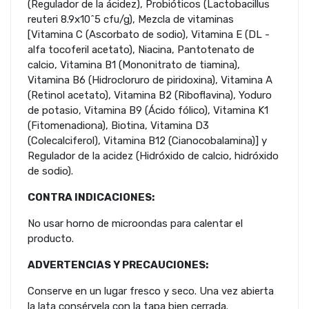
(Regulador de la ácidez), Probióticos (Lactobacillus
reuteri 8.9x10^5 cfu/g), Mezcla de vitaminas
[Vitamina C (Ascorbato de sodio), Vitamina E (DL -
alfa tocoferil acetato), Niacina, Pantotenato de
calcio, Vitamina B1 (Mononitrato de tiamina),
Vitamina B6 (Hidrocloruro de piridoxina), Vitamina A
(Retinol acetato), Vitamina B2 (Riboflavina), Yoduro
de potasio, Vitamina B9 (Ácido fólico), Vitamina K1
(Fitomenadiona), Biotina, Vitamina D3
(Colecalciferol), Vitamina B12 (Cianocobalamina)] y
Regulador de la acidez (Hidróxido de calcio, hidróxido
de sodio).
CONTRA INDICACIONES:
No usar horno de microondas para calentar el
producto.
ADVERTENCIAS Y PRECAUCIONES:
Conserve en un lugar fresco y seco. Una vez abierta
la lata consérvela con la tapa bien cerrada.