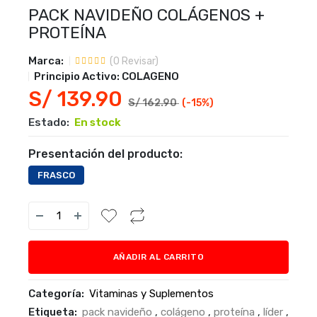
PACK NAVIDEÑO COLÁGENOS +
PROTEÍNA
Marca:
(
0
Revisar)
Principio Activo:
COLAGENO
S/ 139.90
S/ 162.90
(-
15
%)
Estado:
En stock
Presentación del producto:
FRASCO
AÑADIR AL CARRITO
Categoría:
Vitaminas y Suplementos
Etiqueta:
pack navideño
,
colágeno
,
proteína
,
líder
,