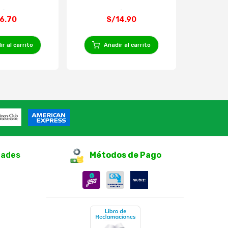
6.70
S/14.90
r al carrito
Añadir al carrito
Añ
dades
Métodos de Pago