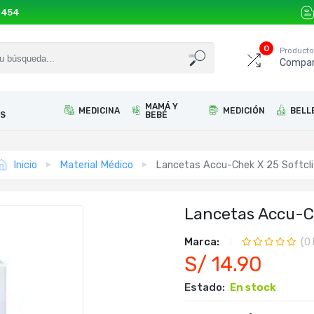
 454
0
Product
Compar
MAMÁ Y
MEDICINA
MEDICIÓN
BELL
S
BEBÉ
Inicio
Material Médico
Lancetas Accu-Chek X 25 Softcli
Lancetas Accu-Ch
Marca:
(
0
S/ 14.90
Estado:
En stock