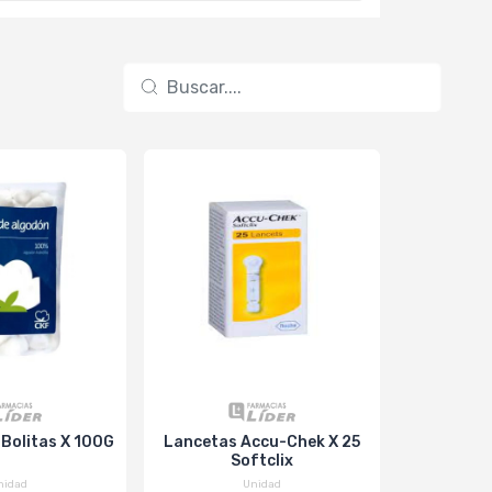
Bolitas X 100G
Lancetas Accu-Chek X 25
SONDA NA
Softclix
nidad
Unidad