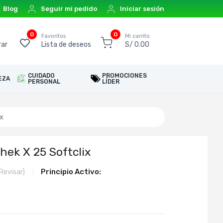
Blog
Seguir mi pedido
Iniciar sesión
0
0
o
Favoritos
Mi carrito
ar
Lista de deseos
S/ 0.00
CUIDADO
PROMOCIONES
EZA
PERSONAL
LÍDER
x
ek X 25 Softclix
Principio Activo:
Revisar)