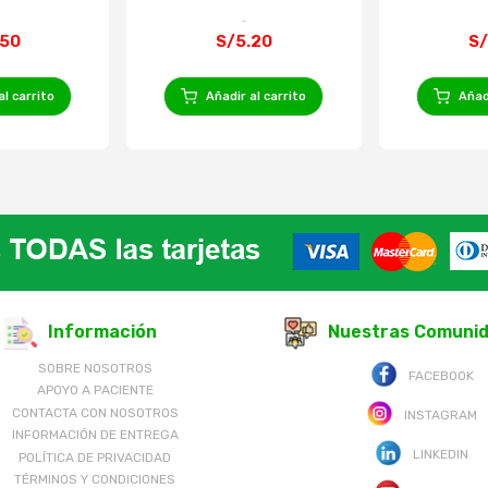
.50
S/5.20
S/
al carrito
Añadir al carrito
Añadi
Información
Nuestras Comuni
SOBRE NOSOTROS
FACEBOOK
APOYO A PACIENTE
CONTACTA CON NOSOTROS
INSTAGRAM
INFORMACIÓN DE ENTREGA
LINKEDIN
POLÍTICA DE PRIVACIDAD
TÉRMINOS Y CONDICIONES