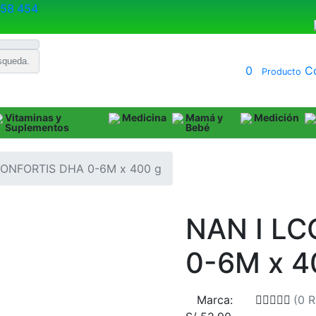
458 454
0
Co
Producto
Vitaminas y
Medicina
Mamá y
Medición
Suplementos
Bebé
CONFORTIS DHA 0-6M x 400 g
NAN I L
0-6M x 4
Marca:
(
0
R