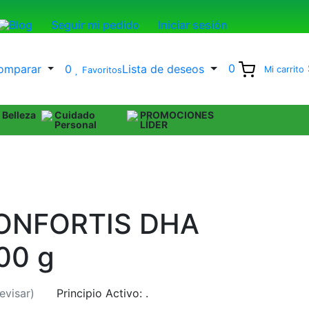
Blog
Seguir mi pedido
Iniciar sesión
0
mparar
0
Lista de deseos
Mi carrito
Favoritos
Belleza
Cuidado
PROMOCIONES
Personal
LÍDER
CONFORTIS DHA
00 g
evisar)
Principio Activo:
.