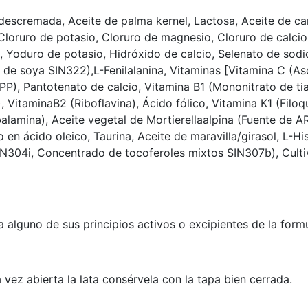
descremada, Aceite de palma kernel, Lactosa, Aceite de can
Cloruro de potasio, Cloruro de magnesio, Cloruro de calcio,
 Yoduro de potasio, Hidróxido de calcio, Selenato de sodi
 de soya SIN322),L-Fenilalanina, Vitaminas [Vitamina C (As
 PP), Pantotenato de calcio, Vitamina B1 (Mononitrato de tia
, VitaminaB2 (Riboflavina), Ácido fólico, Vitamina K1 (Filoq
alamina), Aceite vegetal de Mortierellaalpina (Fuente de A
 en ácido oleico, Taurina, Aceite de maravilla/girasol, L-His
IN304i, Concentrado de tocoferoles mixtos SIN307b), Cultiv
a alguno de sus principios activos o excipientes de la formu
vez abierta la lata consérvela con la tapa bien cerrada.