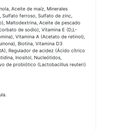
ola, Aceite de maíz, Minerales
 Sulfato ferroso, Sulfato de zinc,
o), Maltodextrina, Aceite de pescado
corbato de sodio), Vitamina E (D,L-
mina), Vitamina A (Acetato de retinol),
uinona), Biotina, Vitamina D3
RA), Regulador de acidez (Ácido cítrico
tidina, Inositol, Nucleótidos,
o de probiótico (Lactobacillus reuteri)
la.