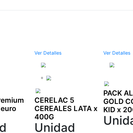
Ver Detalles
Ver Detalles
PACK A
Premium
CERELAC 5
GOLD C
Neuro
CEREALES LATA x
KID x 2
400G
Unid
d
Unidad