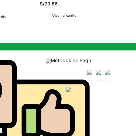
S/79.86
S/113.00
Añadir al carrito
rrito
Añadir al
Métodos de Pago