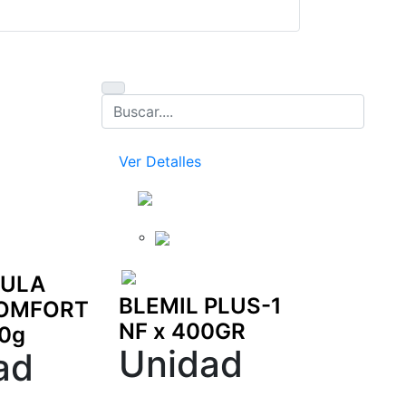
Ver Detalles
Ver Detalle
LULA
BLEMIL PLUS-1
NAN I
OMFORT
NF x 400GR
LCONF
00g
Unidad
0-6M x
ad
Uni