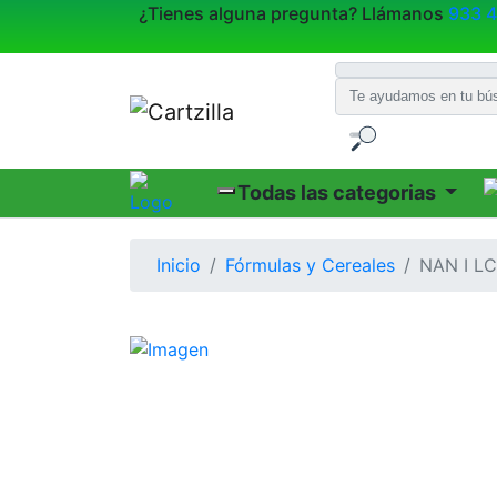
¿Tienes alguna pregunta? Llámanos
933 
Todas las categorias
Inicio
Fórmulas y Cereales
NAN I L