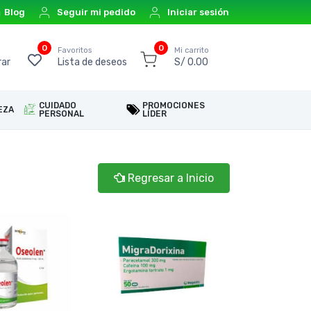
Blog
Seguir mi pedido
Iniciar sesión
0
0
o
Favoritos
Mi carrito
ar
Lista de deseos
S/ 0.00
CUIDADO
PROMOCIONES
EZA
PERSONAL
LÍDER
Regresar a Inicio