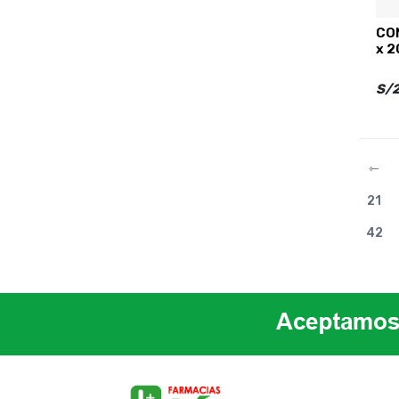
CO
x 2
S/2
⇽
21
42