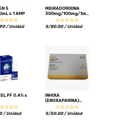
EN 5
MIGRADORIXINA
mL x 1 AMP
300mg/100mg/1mg
x 50 COMP IVB
90 / Unidad
S/80.00 / Unidad
EL PF 0.4% x
INHIXA
(ENOXAPARINA)
40mg/0.4ml SOL
INY x 2 JER PR
0 / Unidad
S/50.00 / Unidad