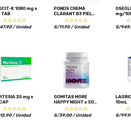
CIT-K 1080 mg x
PONDS CREMA
OSEOL
0 TAB
CLARANT B3 PIEL
mg/100
N/GRASA x 50g
47.90 / Unidad
S/11.90 / Unidad
S/949.
RTESIA 25 mg x
GOMITAS MORE
LAGRIC
 CAP
HAPPY NIGHT x 50
10mL
UNI
12.90 / Unidad
S/39.00 / Unidad
S/99.9