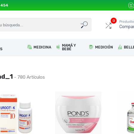
 454
0
Product
Compar
MAMÁ Y
MEDICINA
MEDICIÓN
BELL
S
BEBÉ
nd_1
- 780 Artículos