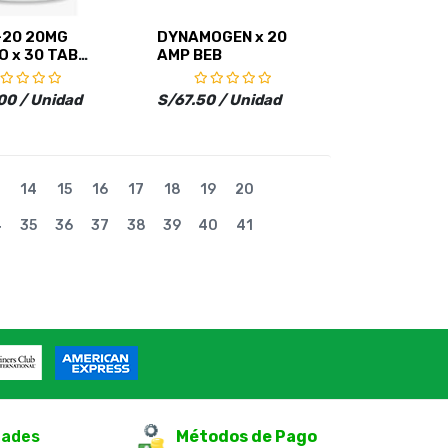
-20 20MG
DYNAMOGEN x 20
 x 30 TAB
AMP BEB
00 / Unidad
S/67.50 / Unidad
14
15
16
17
18
19
20
4
35
36
37
38
39
40
41
Next
dades
Métodos de Pago