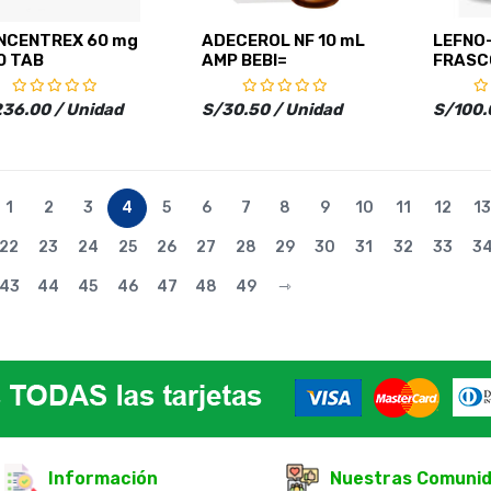
NCENTREX 60 mg
ADECEROL NF 10 mL
LEFNO
0 TAB
AMP BEBI=
FRASCO
REC
36.00 / Unidad
S/30.50 / Unidad
S/100.
1
2
3
4
5
6
7
8
9
10
11
12
13
22
23
24
25
26
27
28
29
30
31
32
33
3
43
44
45
46
47
48
49
⇾
Información
Nuestras Comuni